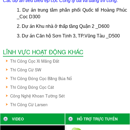
Các dự án tiêu biểu ép cọc Công ty đã và đang thi công:
1. Dự án trung tâm phân phối Quốc tế Hoàng Phúc
_
Cọc D300
2. Dự án Khu nhà ở thấp tầng Quận 2 _
D600
3. Dự án Căn hộ Sơn Tịnh 3, TP.Vũng Tàu _
D500
LĨNH VỰC HOẠT ĐỘNG KHÁC
Thi Công Cọc Xi Măng Đất
Thi Công Cừ SW
Thi Công Đóng Cọc Bằng Búa Nổ
Thi Công Đóng Cọc Cát
Công Nghệ Khoan Tường Sét
Thi Công Cừ Larsen
VIDEO
HỖ TRỢ TRỰC TUYẾN