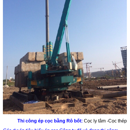
Thi công ép cọc bằng Rô bốt:
Cọc ly tâm -
Cọc thép