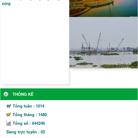
sống
THỐNG KÊ
Tổng tuần : 1014
Tổng tháng : 1480
Tổng số :
6
4
4
2
4
6
Đang trực tuyến : 02